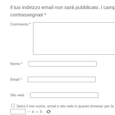
Il tuo indirizzo email non sarà pubblicato.
I camp
contrassegnati
*
Commento
*
Nome
*
Email
*
Sito web
Salva il mio nome, email e sito web in questo browser per l
−
4
=
5