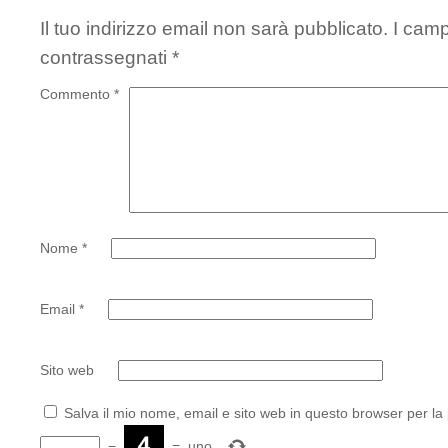
Il tuo indirizzo email non sarà pubblicato.
I camp
contrassegnati
*
Commento
*
Nome
*
Email
*
Sito web
Salva il mio nome, email e sito web in questo browser per l
−
=
uno