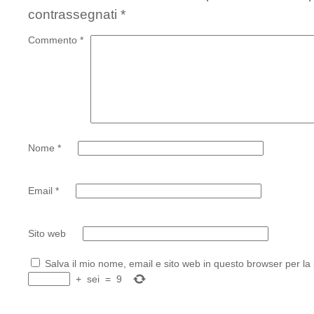
contrassegnati
*
Commento
*
Nome
*
Email
*
Sito web
Salva il mio nome, email e sito web in questo browser per l
+
sei
=
9