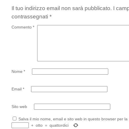
Il tuo indirizzo email non sarà pubblicato.
I camp
contrassegnati
*
Commento
*
Nome
*
Email
*
Sito web
Salva il mio nome, email e sito web in questo browser per l
+
otto
=
quattordici