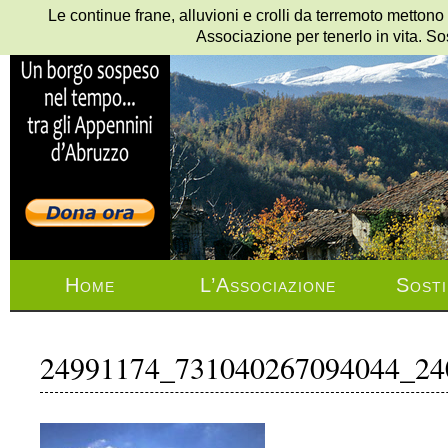
Le continue frane, alluvioni e crolli da terremoto mettono
Associazione per tenerlo in vita. So
Home
L’Associazione
Sosti
24991174_731040267094044_24