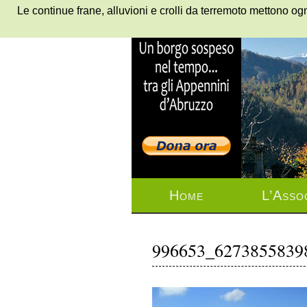
Le continue frane, alluvioni e crolli da terremoto mettono ogn
Home
L’Asso
996653_6273855839