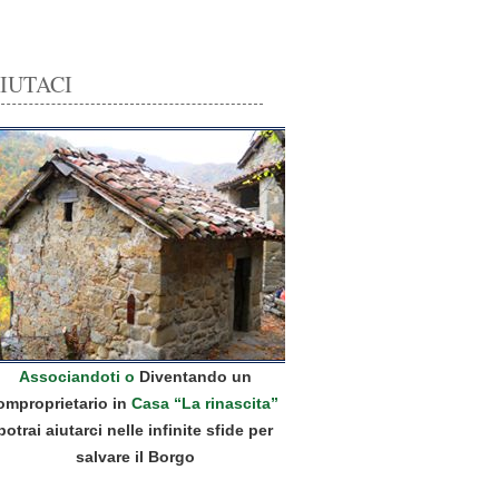
IUTACI
Associandoti o
Diventando un
omproprietario in
Casa “La rinascita”
potrai aiutarci nelle infinite sfide per
salvare il Borgo