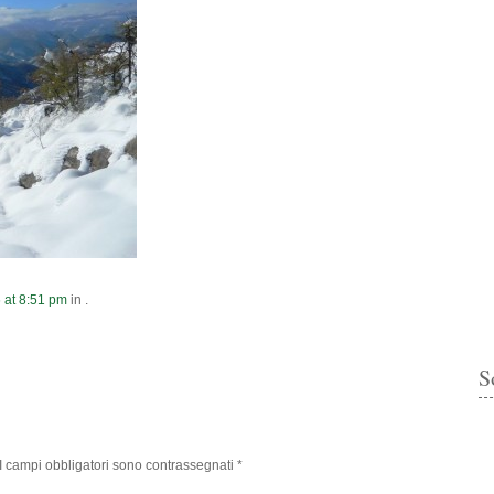
6
at
8:51 pm
in .
S
I campi obbligatori sono contrassegnati
*