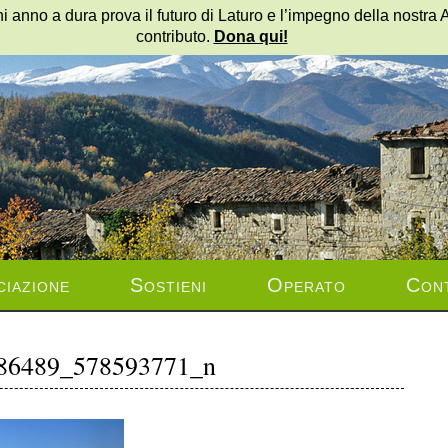
i anno a dura prova il futuro di Laturo e l’impegno della nostra 
contributo.
Dona qui!
ciazione
Sostieni
Operato
Cont
86489_578593771_n