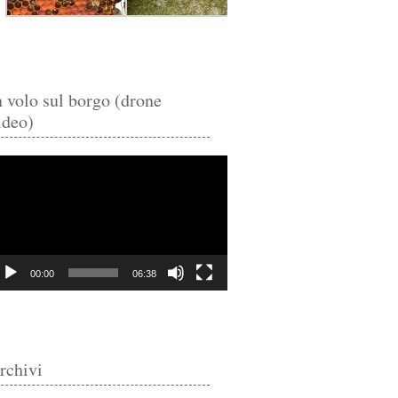
n volo sul borgo (drone
ideo)
deo
ayer
00:00
06:38
rchivi