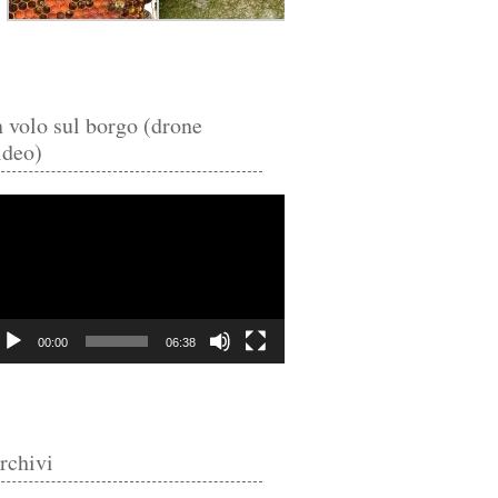
n volo sul borgo (drone
ideo)
deo
ayer
00:00
06:38
rchivi