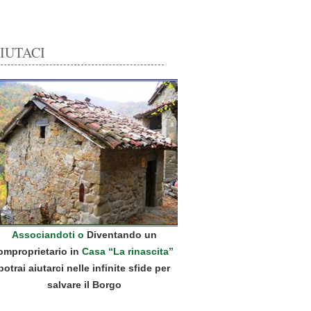
IUTACI
Associandoti o
Diventando un
omproprietario in
Casa “La rinascita”
potrai aiutarci nelle infinite sfide per
salvare il Borgo