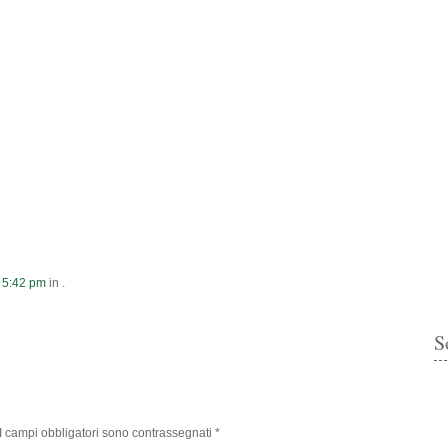
t
5:42 pm
in .
S
I campi obbligatori sono contrassegnati
*