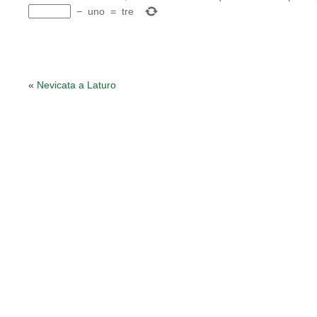
−
uno
=
tre
«
Nevicata a Laturo