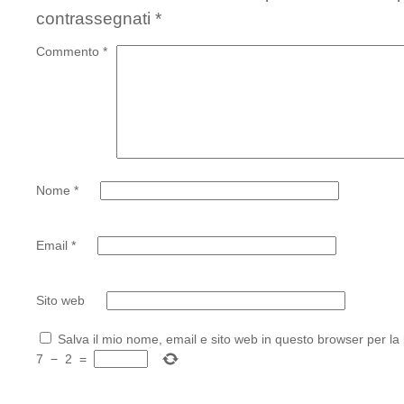
contrassegnati
*
Commento
*
Nome
*
Email
*
Sito web
Salva il mio nome, email e sito web in questo browser per l
7
−
2
=