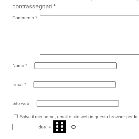
contrassegnati
*
Commento
*
Nome
*
Email
*
Sito web
Salva il mio nome, email e sito web in questo browser per l
−
due
=