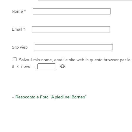
Nome
*
Email
*
Sito web
Salva il mio nome, email e sito web in questo browser per l
8
×
nove
=
«
Resoconto e Foto “A piedi nel Borneo”