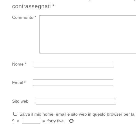
contrassegnati
*
Commento
*
Nome
*
Email
*
Sito web
Salva il mio nome, email e sito web in questo browser per l
9
×
=
forty five