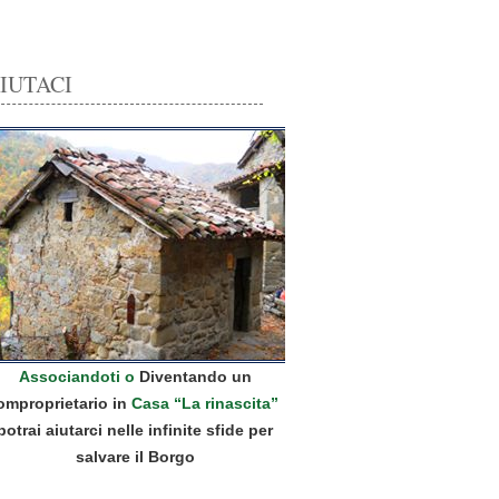
IUTACI
Associandoti o
Diventando un
omproprietario in
Casa “La rinascita”
potrai aiutarci nelle infinite sfide per
salvare il Borgo