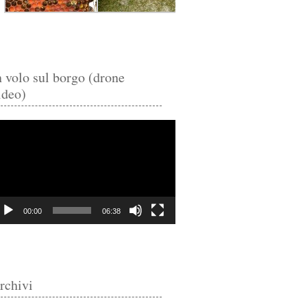
n volo sul borgo (drone
ideo)
deo
ayer
00:00
06:38
rchivi