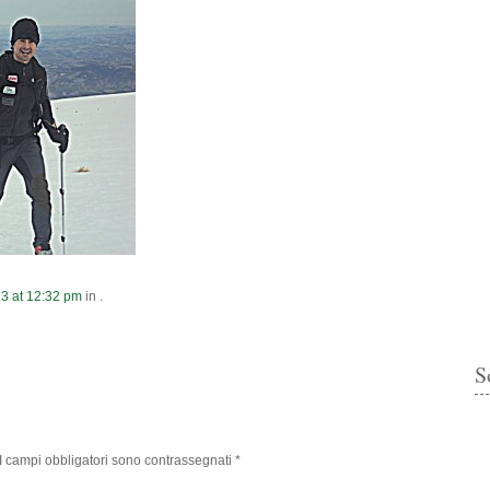
13
at
12:32 pm
in .
S
I campi obbligatori sono contrassegnati
*