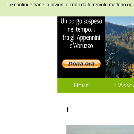
Le continue frane, alluvioni e crolli da terremoto mettono ogn
Home
L’Asso
f