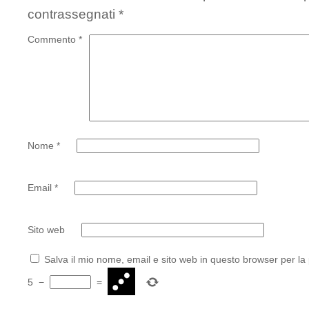
contrassegnati
*
Commento
*
Nome
*
Email
*
Sito web
Salva il mio nome, email e sito web in questo browser per l
5
−
=