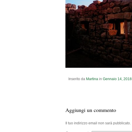
Inserito da
Martina
in
Gennaio
14
,
2018
Aggiungi un commento
Il tuo indirizzo email non sarà pubblicato.