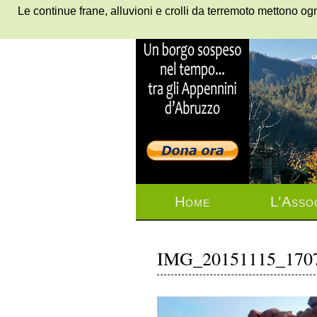
Le continue frane, alluvioni e crolli da terremoto mettono ogn
Home
L’Asso
IMG_20151115_170