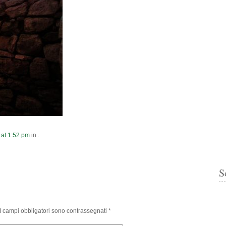
at
1:52 pm
in .
S
I campi obbligatori sono contrassegnati
*