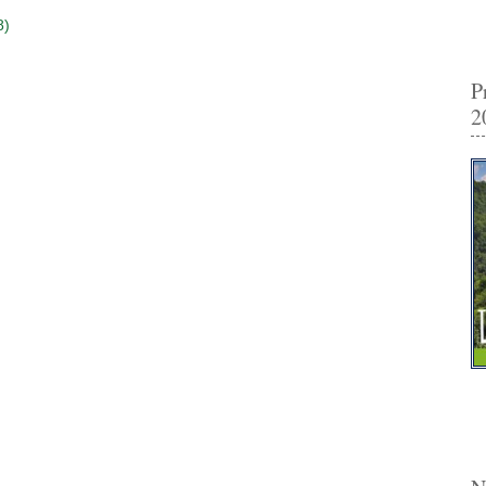
8)
P
2