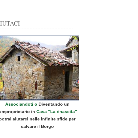
IUTACI
Associandoti o
Diventando un
omproprietario in
Casa “La rinascita”
potrai aiutarci nelle infinite sfide per
salvare il Borgo