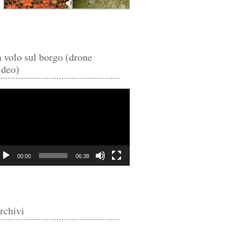
n volo sul borgo (drone
ideo)
deo
ayer
00:00
06:38
rchivi