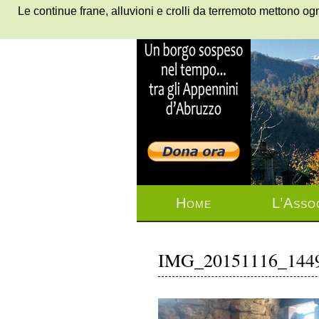
Le continue frane, alluvioni e crolli da terremoto mettono ogn
Home
L’Asso
IMG_20151116_144