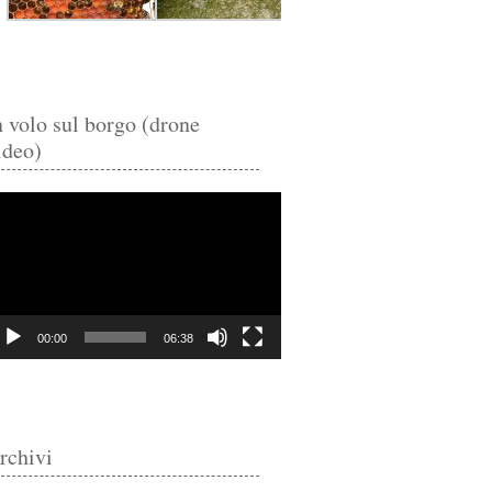
n volo sul borgo (drone
ideo)
deo
ayer
00:00
06:38
rchivi