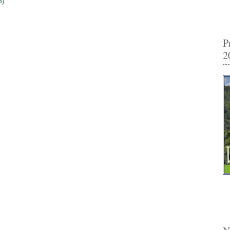
8)
P
2