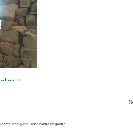
at
1:52 pm
in .
S
I campi obbligatori sono contrassegnati
*