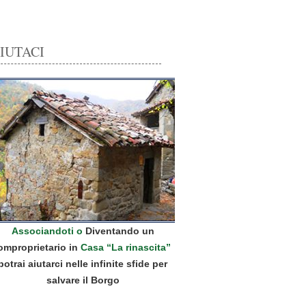
IUTACI
Associandoti o
Diventando un
omproprietario in
Casa “La rinascita”
potrai aiutarci nelle infinite sfide per
salvare il Borgo