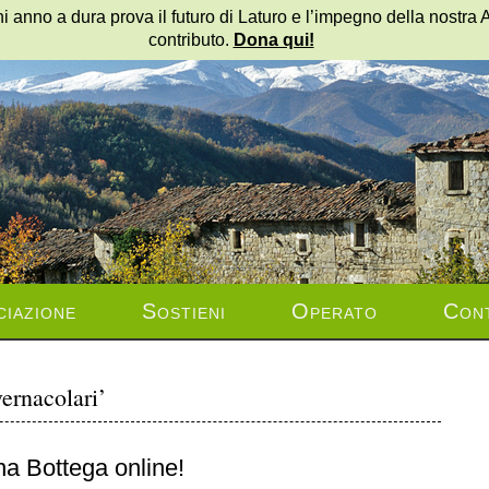
i anno a dura prova il futuro di Laturo e l’impegno della nostra 
contributo.
Dona qui!
ciazione
Sostieni
Operato
Cont
vernacolari’
na Bottega online!