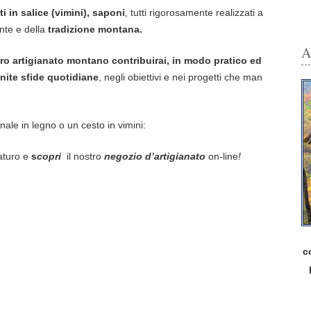
i in salice (vimini), saponi
, tutti rigorosamente realizzati a
nte e della
tradizione montana.
A
tro artigianato montano
contribuirai, in modo pratico ed
inite sfide quotidiane
, negli obiettivi e nei progetti che man
anale in legno o un cesto in vimini:
aturo e
s
copri
il nostro
negozio d’artigianato
on-line
!
c