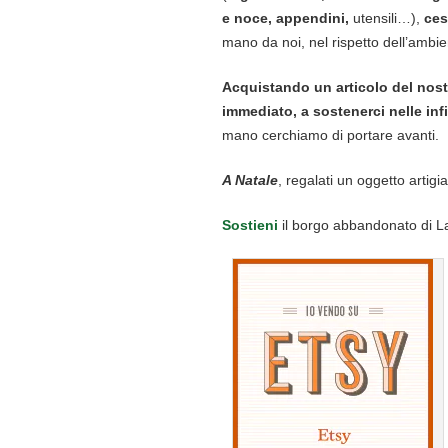
e noce, appendini,
utensili…),
cest
mano da noi, nel rispetto dell’ambie
A
cquistando un articolo del nos
immediato, a sostenerci nelle inf
mano cerchiamo di portare avanti.
A Natale
, regalati un oggetto artigi
Sostieni
il borgo abbandonato di L