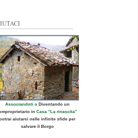
IUTACI
Associandoti o
Diventando un
omproprietario in
Casa “La rinascita”
potrai aiutarci nelle infinite sfide per
salvare il Borgo