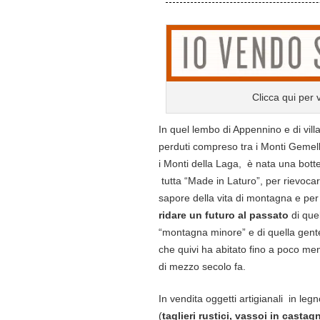
Clicca qui per v
In quel lembo di Appennino e di vill
perduti compreso tra i Monti Gemell
i Monti della Laga, è nata una bott
tutta “Made in Laturo”, per rievocare
sapore della vita di montagna e per
ridare un futuro al passato
di que
“montagna minore” e di quella gent
che quivi ha abitato fino a poco me
di mezzo secolo fa.
In vendita oggetti artigianali in leg
(
taglieri rustici, vassoi in castag