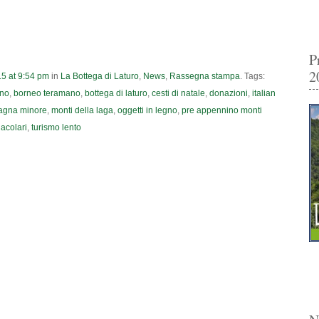
P
2
15
at
9:54 pm
in
La Bottega di Laturo
,
News
,
Rassegna stampa
. Tags:
gno
,
borneo teramano
,
bottega di laturo
,
cesti di natale
,
donazioni
,
italian
agna minore
,
monti della laga
,
oggetti in legno
,
pre appennino monti
nacolari
,
turismo lento