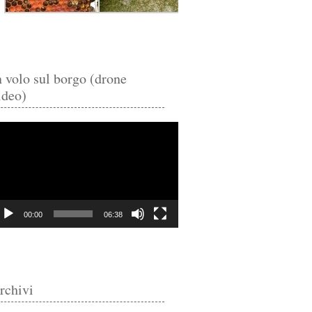
n volo sul borgo (drone
ideo)
deo
ayer
00:00
06:38
rchivi