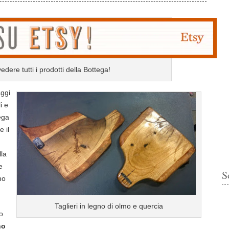
edere tutti i prodotti della Bottega!
aggi
i e
ega
 il
lla
e
S
no
Taglieri in legno di olmo e quercia
no
no