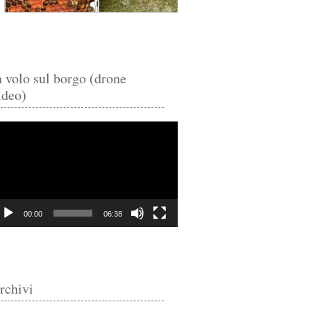
n volo sul borgo (drone
ideo)
deo
ayer
00:00
06:38
rchivi