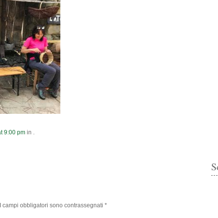
t
9:00 pm
in .
S
I campi obbligatori sono contrassegnati
*