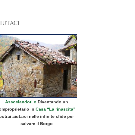
IUTACI
Associandoti o
Diventando un
omproprietario in
Casa “La rinascita”
potrai aiutarci nelle infinite sfide per
salvare il Borgo