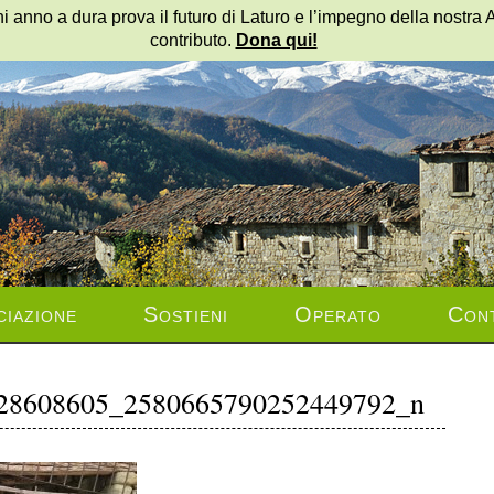
i anno a dura prova il futuro di Laturo e l’impegno della nostra 
contributo.
Dona qui!
ciazione
Sostieni
Operato
Cont
28608605_2580665790252449792_n