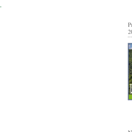
”
P
2