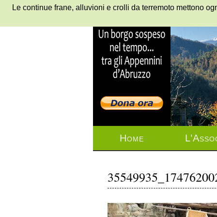
Le continue frane, alluvioni e crolli da terremoto mettono ogn
Home
L’Asso
35549935_17476200