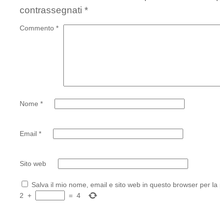
contrassegnati
*
Commento
*
Nome
*
Email
*
Sito web
Salva il mio nome, email e sito web in questo browser per l
2
+
=
4