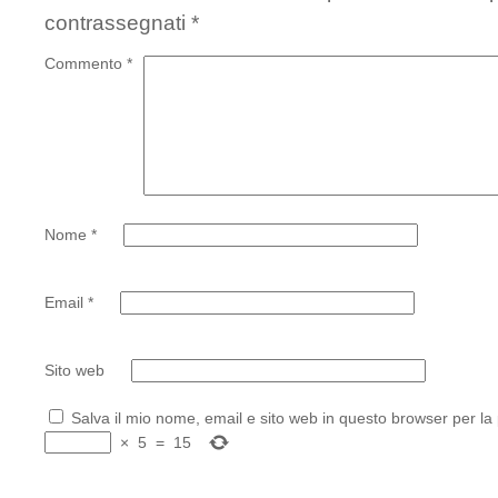
contrassegnati
*
Commento
*
Nome
*
Email
*
Sito web
Salva il mio nome, email e sito web in questo browser per l
×
5
=
15