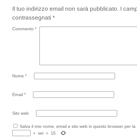
Il tuo indirizzo email non sarà pubblicato.
I camp
contrassegnati
*
Commento
*
Nome
*
Email
*
Sito web
Salva il mio nome, email e sito web in questo browser per l
+
sei
=
15