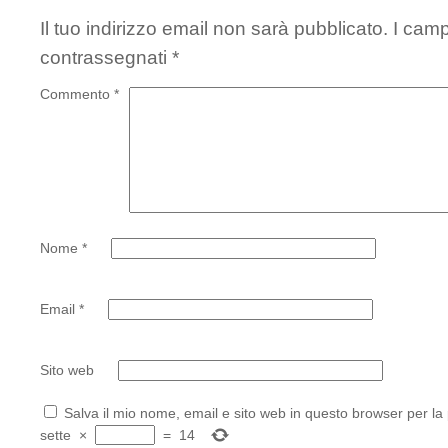
Il tuo indirizzo email non sarà pubblicato.
I camp
contrassegnati
*
Commento
*
Nome
*
Email
*
Sito web
Salva il mio nome, email e sito web in questo browser per l
sette
×
=
14