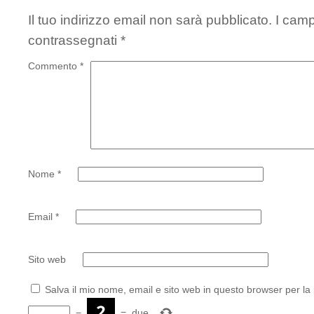
Il tuo indirizzo email non sarà pubblicato.
I camp
contrassegnati
*
Commento
*
Nome
*
Email
*
Sito web
Salva il mio nome, email e sito web in questo browser per l
−
=
due